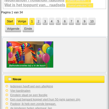
Nederlander / hollander raadsels
Aantal artikelen: 1
Wat is het toppunt van... raadsels
Aantal artikelen: 49
Pagina 1 van 34
Start
Vorige
1
2
3
4
5
6
7
8
9
10
Volgende
Einde
Nieuw
Iedereen heeft wel een afwijking
Vier kardinalen
Einstein staat op een feestje
Een oud bejaard koppel viert hun 50-jarig samen zijn
Pastoor, ik heb een zonde begaan.
de kinderen heten allemaal Jan