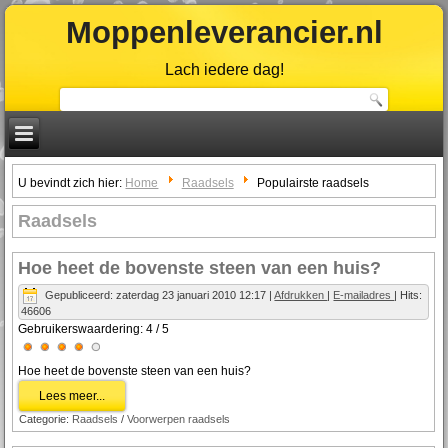
Moppenleverancier.nl
Lach iedere dag!
U bevindt zich hier:
Home
Raadsels
Populairste raadsels
Raadsels
Hoe heet de bovenste steen van een huis?
Gepubliceerd: zaterdag 23 januari 2010 12:17
|
Afdrukken
|
E-mailadres
| Hits:
46606
Gebruikerswaardering:
4
/
5
Hoe heet de bovenste steen van een huis?
Lees meer...
Categorie:
Raadsels
/
Voorwerpen raadsels