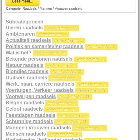
Lees meer...
Categorie:
Raadsels
/
Mannen / Vrouwen raadsels
Subcategorieën
Dieren raadsels
Aantal artikelen: 22
Ambtenaren
Aantal artikelen: 2
Actualiteit raadsels
Aantal artikelen: 5
Politiek en samenleving raadsels
Aantal artikelen: 1
Wat is het?
Aantal artikelen: 34
Bekende personen raadsels
Aantal artikelen: 5
Natuur raadsels
Aantal artikelen: 6
Blondjes raadsels
Aantal artikelen: 11
Duitsers raadsels
Aantal artikelen: 1
Werk, baan, carriere raadsels
Aantal artikelen: 9
Voertuigen, Verkeer raadsels
Aantal artikelen: 9
Voorwerpen raadsels
Aantal artikelen: 15
Belgen raadsels
Aantal artikelen: 9
Geloof raadsels
Aantal artikelen: 10
Feestdagen raadsels
Aantal artikelen: 3
Schunnige raadsels
Aantal artikelen: 28
Mannen / Vrouwen raadsels
Aantal artikelen: 24
Mensen raadsels
Aantal artikelen: 28