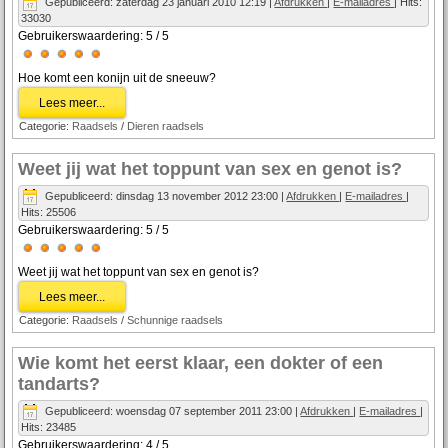
Gepubliceerd: zaterdag 23 januari 2010 12:19
|
Afdrukken
|
E-mailadres
| Hits:
33030
Gebruikerswaardering:
5
/
5
Hoe komt een konijn uit de sneeuw?
Lees meer...
Categorie:
Raadsels
/
Dieren raadsels
Weet jij wat het toppunt van sex en genot is?
Gepubliceerd: dinsdag 13 november 2012 23:00
|
Afdrukken
|
E-mailadres
|
Hits: 25506
Gebruikerswaardering:
5
/
5
Weet jij wat het toppunt van sex en genot is?
Lees meer...
Categorie:
Raadsels
/
Schunnige raadsels
Wie komt het eerst klaar, een dokter of een
tandarts?
Gepubliceerd: woensdag 07 september 2011 23:00
|
Afdrukken
|
E-mailadres
|
Hits: 23485
Gebruikerswaardering:
4
/
5