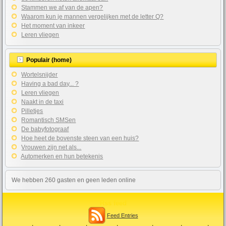
Stammen we af van de apen?
Waarom kun je mannen vergelijken met de letter Q?
Het moment van inkeer
Leren vliegen
Populair (home)
Wortelsnijder
Having a bad day... ?
Leren vliegen
Naakt in de taxi
Pilletjes
Romantisch SMSen
De babyfotograaf
Hoe heet de bovenste steen van een huis?
Vrouwen zijn net als...
Automerken en hun betekenis
We hebben 260 gasten en geen leden online
Rss feed
Feed Entries