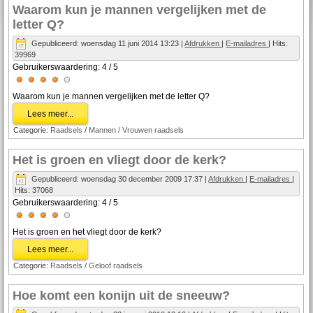
Waarom kun je mannen vergelijken met de
letter Q?
Gepubliceerd: woensdag 11 juni 2014 13:23
|
Afdrukken
|
E-mailadres
| Hits:
39969
Gebruikerswaardering:
4
/
5
Waarom kun je mannen vergelijken met de letter Q?
Lees meer...
Categorie:
Raadsels
/
Mannen / Vrouwen raadsels
Het is groen en vliegt door de kerk?
Gepubliceerd: woensdag 30 december 2009 17:37
|
Afdrukken
|
E-mailadres
|
Hits: 37068
Gebruikerswaardering:
4
/
5
Het is groen en het vliegt door de kerk?
Lees meer...
Categorie:
Raadsels
/
Geloof raadsels
Hoe komt een konijn uit de sneeuw?