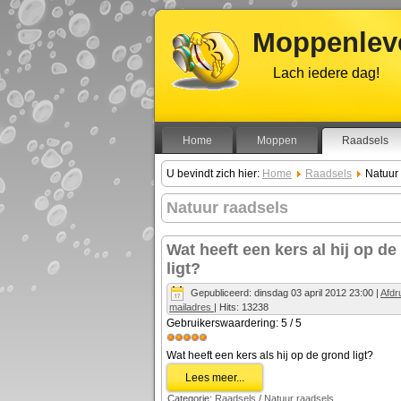
Moppenleve
Lach iedere dag!
Home
Moppen
Raadsels
U bevindt zich hier:
Home
Raadsels
Natuur
Natuur raadsels
Wat heeft een kers al hij op d
ligt?
Gepubliceerd: dinsdag 03 april 2012 23:00
|
Afd
mailadres
| Hits: 13238
Gebruikerswaardering:
5
/
5
Wat heeft een kers als hij op de grond ligt?
Lees meer...
Categorie:
Raadsels
/
Natuur raadsels