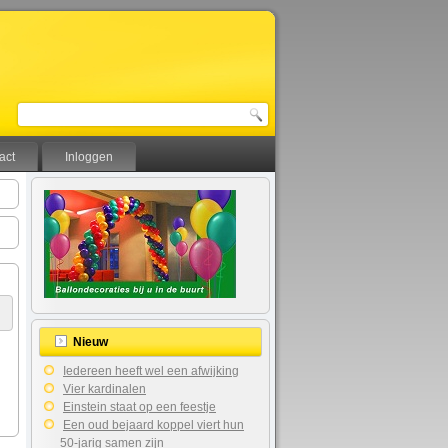
act
Inloggen
Nieuw
Iedereen heeft wel een afwijking
Vier kardinalen
Einstein staat op een feestje
Een oud bejaard koppel viert hun
50-jarig samen zijn