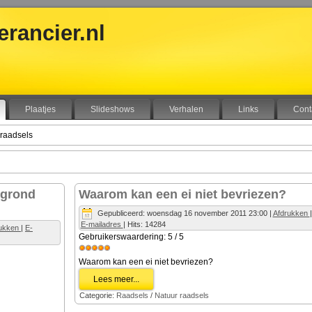
rancier.nl
Plaatjes
Slideshows
Verhalen
Links
Cont
 raadsels
e grond
Waarom kan een ei niet bevriezen?
Gepubliceerd: woensdag 16 november 2011 23:00
|
Afdrukken
|
E-mailadres
| Hits: 14284
rukken
|
E-
Gebruikerswaardering:
5
/
5
Waarom kan een ei niet bevriezen?
Lees meer...
Categorie:
Raadsels
/
Natuur raadsels