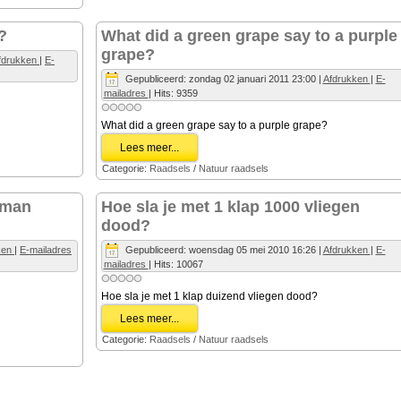
?
What did a green grape say to a purple
grape?
fdrukken
|
E-
Gepubliceerd: zondag 02 januari 2011 23:00
|
Afdrukken
|
E-
mailadres
| Hits: 9359
What did a green grape say to a purple grape?
Lees meer...
Categorie:
Raadsels
/
Natuur raadsels
 man
Hoe sla je met 1 klap 1000 vliegen
dood?
ken
|
E-mailadres
Gepubliceerd: woensdag 05 mei 2010 16:26
|
Afdrukken
|
E-
mailadres
| Hits: 10067
Hoe sla je met 1 klap duizend vliegen dood?
Lees meer...
Categorie:
Raadsels
/
Natuur raadsels