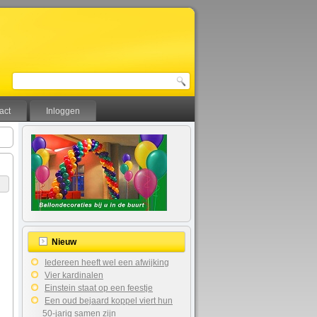
act
Inloggen
Nieuw
Iedereen heeft wel een afwijking
Vier kardinalen
Einstein staat op een feestje
Een oud bejaard koppel viert hun
50-jarig samen zijn