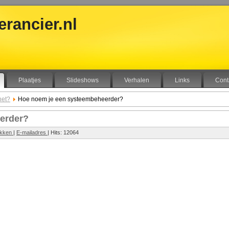
rancier.nl
Plaatjes
Slideshows
Verhalen
Links
Cont
het?
Hoe noem je een systeembeheerder?
erder?
ukken
|
E-mailadres
| Hits: 12064