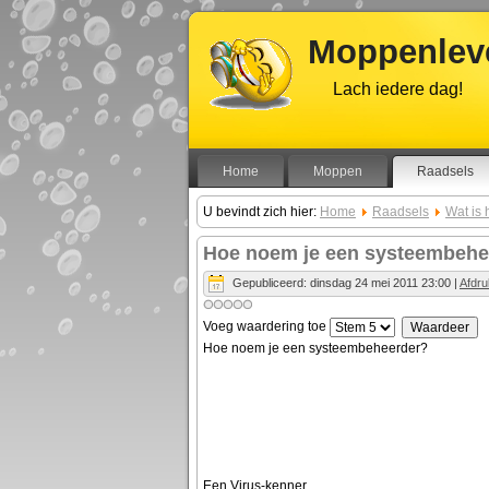
Moppenleve
Lach iedere dag!
Home
Moppen
Raadsels
U bevindt zich hier:
Home
Raadsels
Wat is 
Hoe noem je een systeembehe
Gepubliceerd: dinsdag 24 mei 2011 23:00
|
Afdr
Voeg waardering toe
Hoe noem je een systeembeheerder?
Een Virus-kenner.