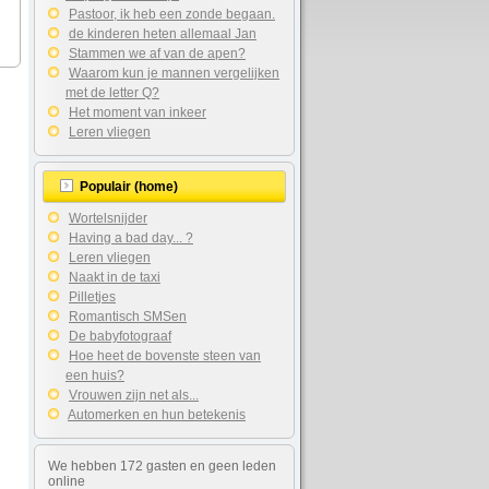
Pastoor, ik heb een zonde begaan.
de kinderen heten allemaal Jan
Stammen we af van de apen?
Waarom kun je mannen vergelijken
met de letter Q?
Het moment van inkeer
Leren vliegen
Populair (home)
Wortelsnijder
Having a bad day... ?
Leren vliegen
Naakt in de taxi
Pilletjes
Romantisch SMSen
De babyfotograaf
Hoe heet de bovenste steen van
een huis?
Vrouwen zijn net als...
Automerken en hun betekenis
We hebben 172 gasten en geen leden
online