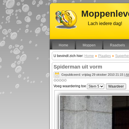
Moppenleve
Lach iedere dag!
Home
Moppen
Raadsels
U bevindt zich hier:
Home
Plaatjes
Superhe
Spiderman uit vorm
Gepubliceerd: vrijdag 29 oktober 2010 21:15
|
Af
Voeg waardering toe