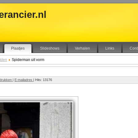
rancier.nl
Plaatjes
Slideshows
Verhalen
Links
Cont
lden
Spiderman uit vorm
drukken
|
E-mailadres
| Hits: 13176