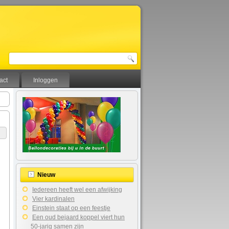
act
Inloggen
Nieuw
Iedereen heeft wel een afwijking
Vier kardinalen
Einstein staat op een feestje
Een oud bejaard koppel viert hun
50-jarig samen zijn