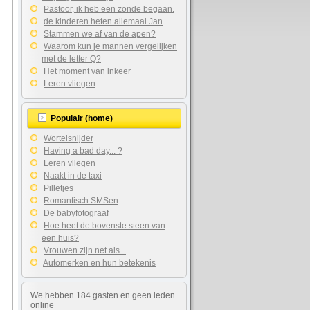
Pastoor, ik heb een zonde begaan.
de kinderen heten allemaal Jan
Stammen we af van de apen?
Waarom kun je mannen vergelijken
met de letter Q?
Het moment van inkeer
Leren vliegen
Populair (home)
Wortelsnijder
Having a bad day... ?
Leren vliegen
Naakt in de taxi
Pilletjes
Romantisch SMSen
De babyfotograaf
Hoe heet de bovenste steen van
een huis?
Vrouwen zijn net als...
Automerken en hun betekenis
We hebben 184 gasten en geen leden
online