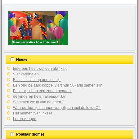
Nieuw
Iedereen heeft wel een afwijking
Vier kardinalen
Einstein staat op een feestje
Een oud bejaard koppel viert hun 50-jarig samen zijn
Pastoor, ik heb een zonde begaan.
de kinderen heten allemaal Jan
Stammen we af van de apen?
Waarom kun je mannen vergelijken met de letter Q?
Het moment van inkeer
Leren vliegen
Populair (home)