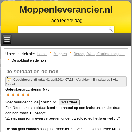
Moppenleverancier.nl
Lach iedere dag!
U bevindt zich hier:
Home
Moppen
Beroep, Werk, Carriere moppen
De soldaat en de non
De soldaat en de non
Gepubliceerd: dinsdag 01 april 2014 07:15
|
Afdrukken
|
E-mailadres
| Hits:
14774
Gebruikerswaardering:
5
/
5
Voeg waardering toe
Een Nederlandse soldaat komt al rennend op een kruispunt en ziet daar
een non staan. Hij vraagt:
"Zuster, mag ik mij even verbergen onder uw rok, ik leg het later wel uit."
De non gaat enthousiast op het voorstel in. Even later komen twee MP's