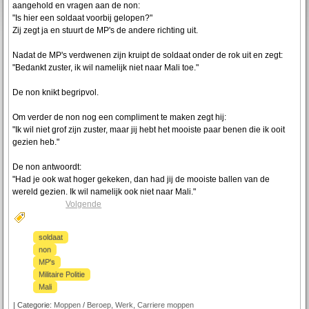
aangehold en vragen aan de non:
"Is hier een soldaat voorbij gelopen?"
Zij zegt ja en stuurt de MP's de andere richting uit.
Nadat de MP's verdwenen zijn kruipt de soldaat onder de rok uit en zegt:
"Bedankt zuster, ik wil namelijk niet naar Mali toe."
De non knikt begripvol.
Om verder de non nog een compliment te maken zegt hij:
"Ik wil niet grof zijn zuster, maar jij hebt het mooiste paar benen die ik ooit
gezien heb."
De non antwoordt:
"Had je ook wat hoger gekeken, dan had jij de mooiste ballen van de
wereld gezien. Ik wil namelijk ook niet naar Mali."
Volgende
soldaat
non
MP's
Militaire Politie
Mali
|
Categorie:
Moppen
/
Beroep, Werk, Carriere moppen