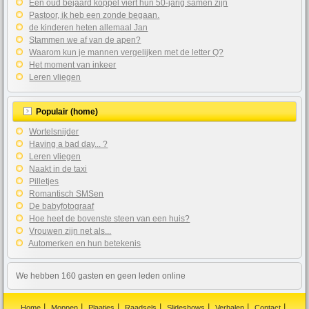
Een oud bejaard koppel viert hun 50-jarig samen zijn
Pastoor, ik heb een zonde begaan.
de kinderen heten allemaal Jan
Stammen we af van de apen?
Waarom kun je mannen vergelijken met de letter Q?
Het moment van inkeer
Leren vliegen
Populair (home)
Wortelsnijder
Having a bad day... ?
Leren vliegen
Naakt in de taxi
Pilletjes
Romantisch SMSen
De babyfotograaf
Hoe heet de bovenste steen van een huis?
Vrouwen zijn net als...
Automerken en hun betekenis
We hebben 160 gasten en geen leden online
Home
Moppen
Plaatjes
Raadsels
Slideshows
Verhalen
Contact