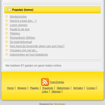
Populair (home)
Wortelsnijder
Having a bad day... ?
Leren vliegen
Naakt in de taxi
Pilletjes
Romantisch SMSen
De babyfotograaf
Hoe heet de bovenste steen van een huis?
Vrouwen zijn net als...
Automerken en hun betekenis
We hebben 87 gasten en geen leden online
Rss feed
Feed Entries
Home
Moppen
Plaatjes
Raadsels
Slideshows
Verhalen
Contact
Links
Sitemap
Designed by
Teknologic
.