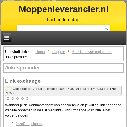
Moppenleverancier.nl
Lach iedere dag!
U bevindt zich hier:
Home
Inloggen
Voordelen van registreren
Jokesprovider
Jokesprovider
Link exchange
Gepubliceerd: vrijdag 29 oktober 2010 15:35
|
Afdrukken
|
E-mailadres
| Hits:
33247
Wanneer je de webmaster bent van een website en je wilt de link naar deze
website opnemen in de lijst met links (Link Exchange) dan kun je het
volgende doen:
Jezelf registreren
.