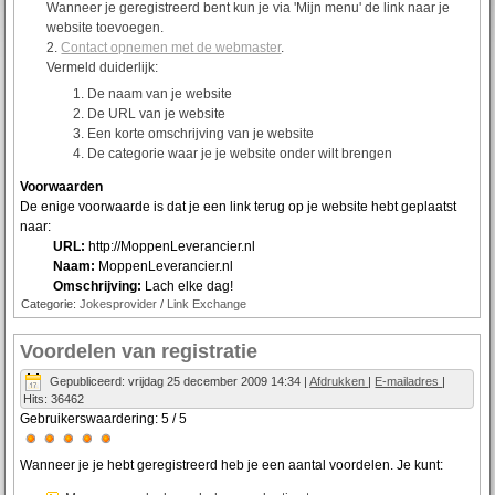
Wanneer je geregistreerd bent kun je via 'Mijn menu' de link naar je
website toevoegen.
Contact opnemen met de webmaster
.
Vermeld duiderlijk:
De naam van je website
De URL van je website
Een korte omschrijving van je website
De categorie waar je je website onder wilt brengen
Voorwaarden
De enige voorwaarde is dat je een link terug op je website hebt geplaatst
naar:
URL:
http://MoppenLeverancier.nl
Naam:
MoppenLeverancier.nl
Omschrijving:
Lach elke dag!
Categorie:
Jokesprovider
/
Link Exchange
Voordelen van registratie
Gepubliceerd: vrijdag 25 december 2009 14:34
|
Afdrukken
|
E-mailadres
|
Hits: 36462
Gebruikerswaardering:
5
/
5
Wanneer je je hebt geregistreerd heb je een aantal voordelen. Je kunt: