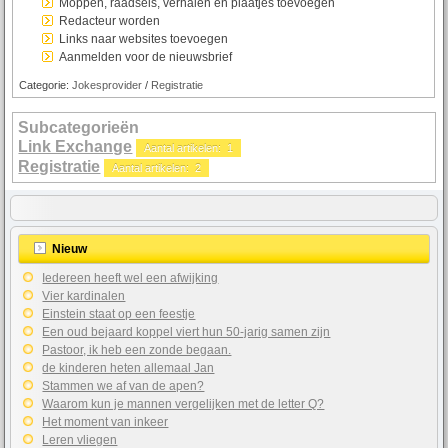
Moppen, raadsels, verhalen en plaatjes toevoegen
Redacteur worden
Links naar websites toevoegen
Aanmelden voor de nieuwsbrief
Categorie:
Jokesprovider
/
Registratie
Subcategorieën
Link Exchange
Aantal artikelen: 1
Registratie
Aantal artikelen: 2
Nieuw
Iedereen heeft wel een afwijking
Vier kardinalen
Einstein staat op een feestje
Een oud bejaard koppel viert hun 50-jarig samen zijn
Pastoor, ik heb een zonde begaan.
de kinderen heten allemaal Jan
Stammen we af van de apen?
Waarom kun je mannen vergelijken met de letter Q?
Het moment van inkeer
Leren vliegen