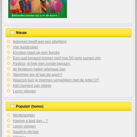
Nieuw
Iedereen heeft wel een afwijking
Vier kardinalen
Einstein staat op een feestje
Een oud bejaard koppel viert hun 50-jarig samen zijn
Pastoor, ik heb een zonde begaan.
de kinderen heten allemaal Jan
Stammen we af van de apen?
Waarom kun je mannen vergelijken met de letter Q?
Het moment van inkeer
Leren vliegen
Populair (home)
Wortelsnijder
Having a bad day... ?
Leren vliegen
Naakt in de taxi