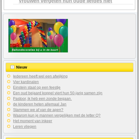
Vrouwen vergeten hun oude liefdes niet
Nieuw
Iedereen heeft wel een afwijking
Vier kardinalen
Einstein staat op een feestje
Een oud bejaard koppel viert hun 50-jarig samen zijn
Pastoor, ik heb een zonde begaan.
de kinderen heten allemaal Jan
Stammen we af van de apen?
Waarom kun je mannen vergelijken met de letter Q?
Het moment van inkeer
Leren vliegen