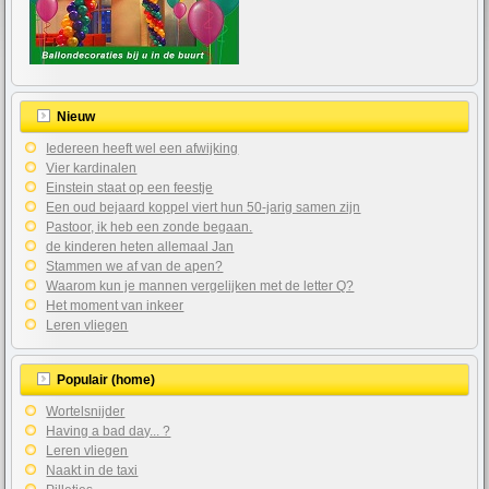
Nieuw
Iedereen heeft wel een afwijking
Vier kardinalen
Einstein staat op een feestje
Een oud bejaard koppel viert hun 50-jarig samen zijn
Pastoor, ik heb een zonde begaan.
de kinderen heten allemaal Jan
Stammen we af van de apen?
Waarom kun je mannen vergelijken met de letter Q?
Het moment van inkeer
Leren vliegen
Populair (home)
Wortelsnijder
Having a bad day... ?
Leren vliegen
Naakt in de taxi