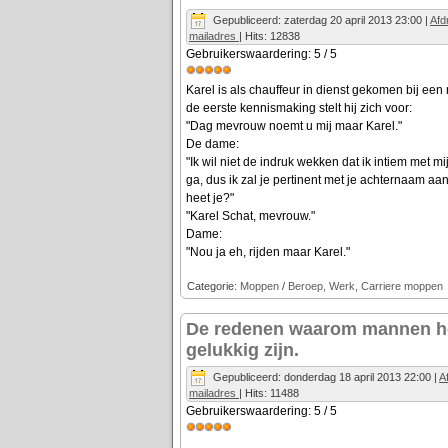
Gepubliceerd: zaterdag 20 april 2013 23:00
|
Afd
mailadres
| Hits: 12838
Gebruikerswaardering:
5
/
5
Karel is als chauffeur in dienst gekomen bij een 
de eerste kennismaking stelt hij zich voor:
"Dag mevrouw noemt u mij maar Karel."
De dame:
"Ik wil niet de indruk wekken dat ik intiem met 
ga, dus ik zal je pertinent met je achternaam a
heet je?"
"Karel Schat, mevrouw."
Dame:
"Nou ja eh, rijden maar Karel."
Categorie:
Moppen
/
Beroep, Werk, Carriere moppen
De redenen waarom mannen h
gelukkig zijn.
Gepubliceerd: donderdag 18 april 2013 22:00
|
A
mailadres
| Hits: 11488
Gebruikerswaardering:
5
/
5