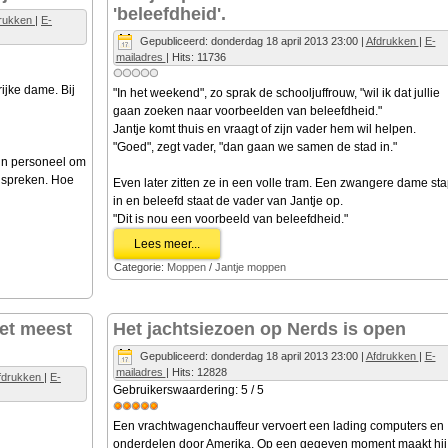
'beleefdheid'.
rukken
|
E-
Gepubliceerd: donderdag 18 april 2013 23:00
|
Afdrukken
|
E-
mailadres
| Hits: 11736
rijke dame. Bij
"In het weekend", zo sprak de schooljuffrouw, "wil ik dat jullie
gaan zoeken naar voorbeelden van beleefdheid."
Jantje komt thuis en vraagt of zijn vader hem wil helpen.
"Goed", zegt vader, "dan gaan we samen de stad in."
mijn personeel om
anspreken. Hoe
Even later zitten ze in een volle tram. Een zwangere dame sta
in en beleefd staat de vader van Jantje op.
"Dit is nou een voorbeeld van beleefdheid."
Lees meer...
Categorie:
Moppen
/
Jantje moppen
et meest
Het jachtsiezoen op Nerds is open
Gepubliceerd: donderdag 18 april 2013 23:00
|
Afdrukken
|
E-
mailadres
| Hits: 12828
fdrukken
|
E-
Gebruikerswaardering:
5
/
5
Een vrachtwagenchauffeur vervoert een lading computers en
onderdelen door Amerika. Op een gegeven moment maakt hij