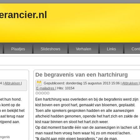
rancier.nl
Plaatjes
Slideshows
Verhalen
Links
Cont
De begravenis van een hartchirurg
54
|
Afdrukken
|
Gepubliceerd: donderdag 15 augustus 2013 15:06
|
Afdrukken
|
E-mailadres
| Hits: 10154
et hun hond.
Een hartchirurg was overleden en bij de begrafenis werd zijn
n komt op de
kist boven een groot hart, gemaakt van bloemen, geplaatst.
h en bekijkt het
Toen alle sprekers gesproken hadden en alle aanwezigen
gaat terug naar
afscheid hadden genomen, opende het hart zich en zakte de
rijpend aan.
kist naar binnen en sloot het hart zich weer.
Op dat moment barstte één van de aanwezigen in lachen uit.
man naast hem vroeg hem waar hij zo om moest lachen.
angenis
"Ik dacht aan mijn eigen begrafenis," zei de man.