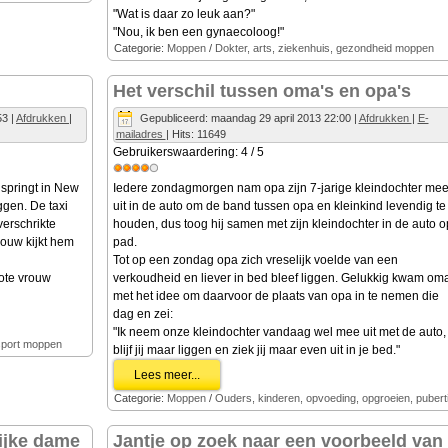
"Wat is daar zo leuk aan?"
"Nou, ik ben een gynaecoloog!"
Categorie:
Moppen
/
Dokter, arts, ziekenhuis, gezondheid moppen
Het verschil tussen oma's en opa's
53
|
Afdrukken
|
Gepubliceerd: maandag 29 april 2013 22:00
|
Afdrukken
|
E-
mailadres
| Hits: 11649
Gebruikerswaardering:
4
/
5
springt in New
Iedere zondagmorgen nam opa zijn 7-jarige kleindochter me
ggen. De taxi
uit in de auto om de band tussen opa en kleinkind levendig te
verschrikte
houden, dus toog hij samen met zijn kleindochter in de auto o
vrouw kijkt hem
pad.
Tot op een zondag opa zich vreselijk voelde van een
lote vrouw
verkoudheid en liever in bed bleef liggen. Gelukkig kwam om
met het idee om daarvoor de plaats van opa in te nemen die
dag en zei:
"Ik neem onze kleindochter vandaag wel mee uit met de auto,
nsport moppen
blijf jij maar liggen en ziek jij maar even uit in je bed."
Lees meer...
Categorie:
Moppen
/
Ouders, kinderen, opvoeding, opgroeien, puberti
ijke dame
Jantje op zoek naar een voorbeeld van