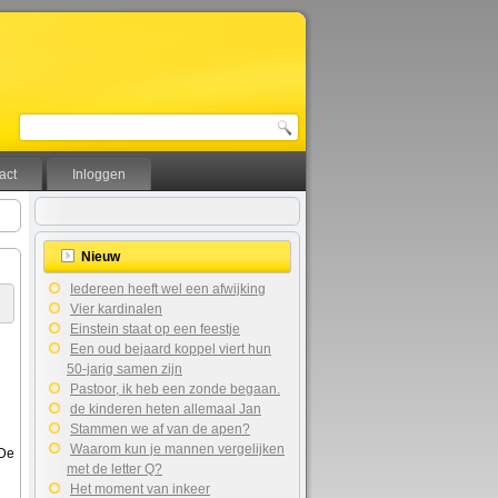
act
Inloggen
Nieuw
Iedereen heeft wel een afwijking
Vier kardinalen
Einstein staat op een feestje
Een oud bejaard koppel viert hun
50-jarig samen zijn
Pastoor, ik heb een zonde begaan.
de kinderen heten allemaal Jan
Stammen we af van de apen?
Waarom kun je mannen vergelijken
 De
met de letter Q?
Het moment van inkeer