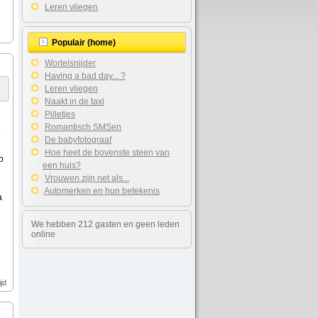
Leren vliegen
Populair (home)
Wortelsnijder
Having a bad day... ?
Leren vliegen
Naakt in de taxi
Pilletjes
Romantisch SMSen
e
De babyfotograaf
Hoe heet de bovenste steen van
p
een huis?
Vrouwen zijn net als...
Automerken en hun betekenis
a
We hebben 212 gasten en geen leden
online
jd