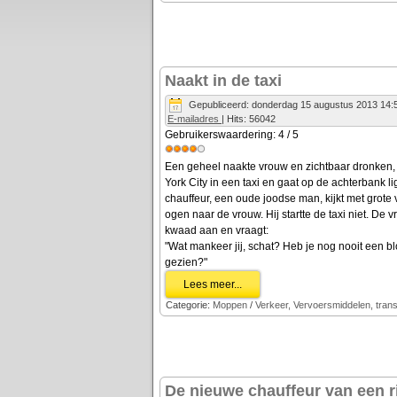
Naakt in de taxi
Gepubliceerd: donderdag 15 augustus 2013 14:
E-mailadres
| Hits: 56042
Gebruikerswaardering:
4
/
5
Een geheel naakte vrouw en zichtbaar dronken, 
York City in een taxi en gaat op de achterbank li
chauffeur, een oude joodse man, kijkt met grote 
ogen naar de vrouw. Hij startte de taxi niet. De 
kwaad aan en vraagt:
"Wat mankeer jij, schat? Heb je nog nooit een b
gezien?"
Lees meer...
Categorie:
Moppen
/
Verkeer, Vervoersmiddelen, tra
De nieuwe chauffeur van een r