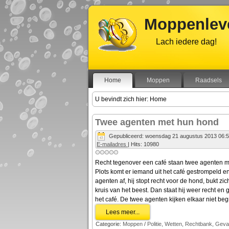
Moppenleve
Lach iedere dag!
Home
Moppen
Raadsels
U bevindt zich hier:
Home
Twee agenten met hun hond
Gepubliceerd: woensdag 21 augustus 2013 06:
E-mailadres
| Hits: 10980
Recht tegenover een café staan twee agenten m
Plots komt er iemand uit het café gestrompeld e
agenten af, hij stopt recht voor de hond, bukt zic
kruis van het beest. Dan staat hij weer recht en 
het café. De twee agenten kijken elkaar niet beg
Lees meer...
Categorie:
Moppen
/
Politie, Wetten, Rechtbank, Gev